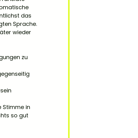
tomatische 
tlichst das 
gten Sprache. 
päter wieder 
egungen zu 
egenseitig 
sein 
e Stimme in 
hts so gut 