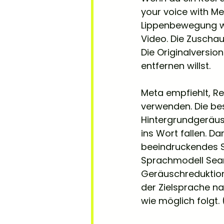
your voice with Me
Lippenbewegung wü
Video. Die Zuschau
Die Originalversio
entfernen willst.
Meta empfiehlt, R
verwenden. Die bes
Hintergrundgeräus
ins Wort fallen. Da
beeindruckendes S
Sprachmodell Seam
Geräuschreduktion 
der Zielsprache n
wie möglich folgt. 