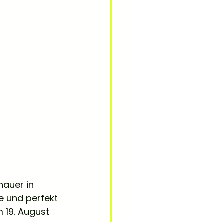
hauer in 
e und perfekt 
19. August 