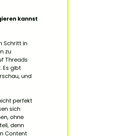
gieren kannst
Schritt in 
n zu 
uf Threads 
 Es gibt 
rschau, und 
icht perfekt 
en sich 
en, ohne 
eil, denn 
in Content 