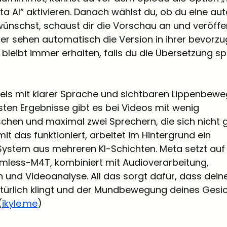
ta AI“ aktivieren. Danach wählst du, ob du eine au
nschst, schaust dir die Vorschau an und veröffen
er sehen automatisch die Version in ihrer bevorzu
n bleibt immer erhalten, falls du die Übersetzung s
eels mit klarer Sprache und sichtbaren Lippenbew
ten Ergebnisse gibt es bei Videos mit wenig 
chen und maximal zwei Sprechern, die sich nicht g
mit das funktioniert, arbeitet im Hintergrund ein 
ystem aus mehreren KI-Schichten. Meta setzt auf 
less-M4T, kombiniert mit Audioverarbeitung, 
und Videoanalyse. All das sorgt dafür, dass dein
atürlich klingt und der Mundbewegung deines Gesic
(
ikyle.me
)