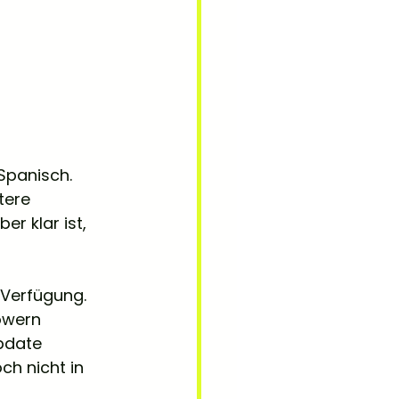
Spanisch. 
tere 
r klar ist, 
 Verfügung. 
owern 
pdate 
ch nicht in 