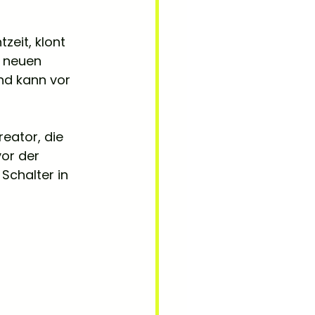
zeit, klont 
 neuen 
und kann vor 
eator, die 
or der 
Schalter in 