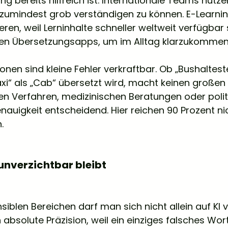
 bereits hilfreich ist. Internationale Teams nutzen
 zumindest grob verständigen zu können. E-Learni
eren, weil Lerninhalte schneller weltweit verfügbar 
en Übersetzungsapps, um im Alltag klarzukommen
tionen sind kleine Fehler verkraftbar. Ob „Bushalteste
xi“ als „Cab“ übersetzt wird, macht keinen großen 
hen Verfahren, medizinischen Beratungen oder polit
auigkeit entscheidend. Hier reichen 90 Prozent nic
.
nverzichtbar bleibt
iblen Bereichen darf man sich nicht allein auf KI v
absolute Präzision, weil ein einziges falsches Wort