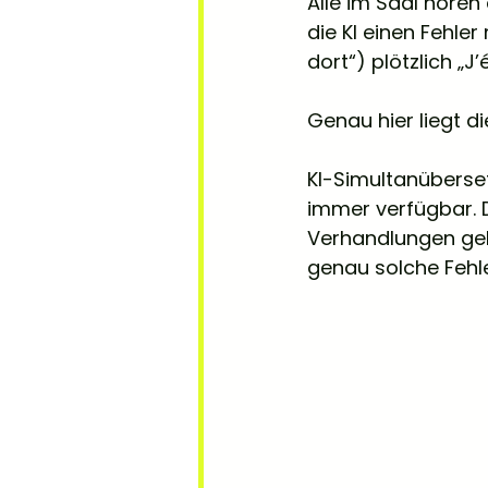
Alle im Saal höre
die KI einen Fehle
dort“) plötzlich „J
Genau hier liegt di
KI-Simultanüberset
immer verfügbar. D
Verhandlungen geht
genau solche Fehle