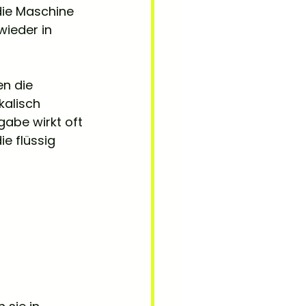
ie Maschine 
wieder in 
en die 
alisch 
abe wirkt oft 
e flüssig 