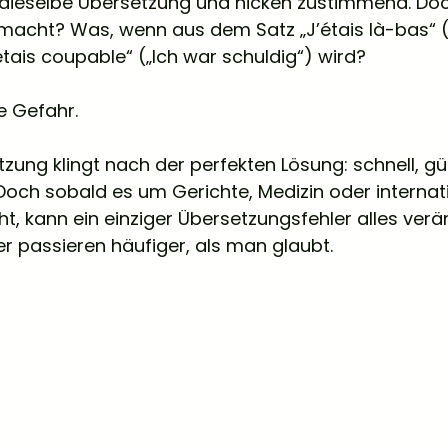
n dieselbe Übersetzung und nicken zustimmend. Do
r macht? Was, wenn aus dem Satz „J’étais là-bas“ (
’étais coupable“ („Ich war schuldig“) wird?
e Gefahr. 
zung klingt nach der perfekten Lösung: schnell, gü
och sobald es um Gerichte, Medizin oder internat
, kann ein einziger Übersetzungsfehler alles verä
r passieren häufiger, als man glaubt.