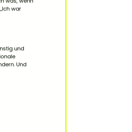
ch was, wenn 
„Ich war 
nstig und 
ionale 
ndern. Und 