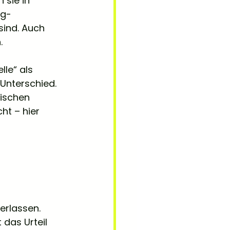
 sie in 
ng-
sind. Auch 
.
lle“ als 
Unterschied. 
ischen 
ht – hier 
erlassen. 
 das Urteil 