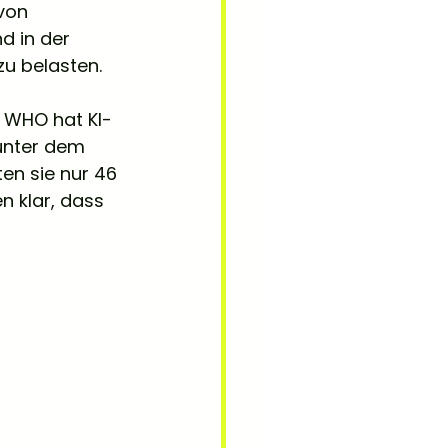
von 
 in der 
zu belasten.
r WHO hat KI-
unter dem 
en sie nur 46 
n klar, dass 