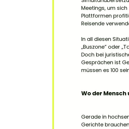
Simultanübersetzung
Meetings, um sich
Plattformen profiti
Reisende verwend
In all diesen Situa
„Buszone“ oder „Ta
Doch bei juristisc
Gesprächen ist Gen
müssen es 100 sein
Wo der Mensch u
Gerade in hochsens
Gerichte brauchen 