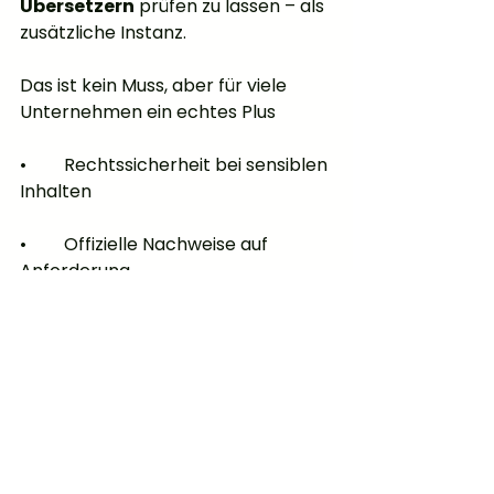
Übersetzern
 prüfen zu lassen – als 
zusätzliche Instanz.
Das ist kein Muss, aber für viele 
Unternehmen ein echtes Plus
•	Rechtssicherheit bei sensiblen 
Inhalten
•	Offizielle Nachweise auf 
Anforderung
•	Anerkennung durch Behörden 
weltweit
Das Ganze bleibt modular. Wer’s 
braucht, kann’s nutzen. Wer nicht, 
bleibt beim günstigen Standard.