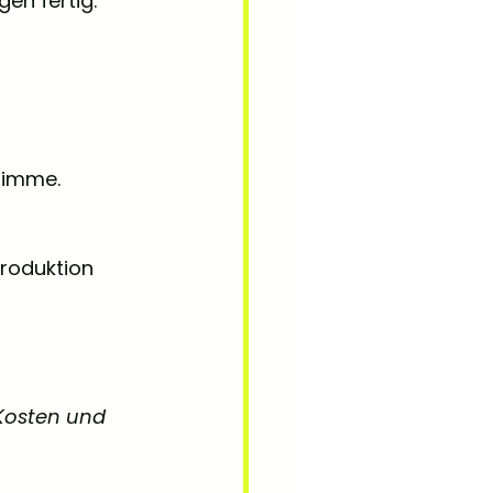
en fertig.
Stimme.
roduktion 
 Kosten und 