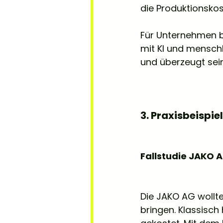
die Produktionsko
Für Unternehmen b
mit KI und menschl
und überzeugt sei
3. Praxisbeispie
Fallstudie JAKO 
Die JAKO AG wollt
bringen. Klassisc