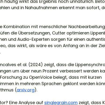
ch häufig wirkt das Ergebnis noch unnatürlich. Bet
fehlen und in Nahaufnahmen erkennt man sofort, da
die Kombination mit menschlicher Nachbearbeitung.
rüfen die Übersetzungen, Cutter optimieren Lipp
nen und Audio-Experten sorgen für einen authenti
deo, das wirkt, als wäre es von Anfang an in der Zi
.
ncalves et al. (2024) zeigt, dass die Lippensynchro
ungen um über neun Prozent verbessert werden kan
e Forschung zu OpenVoice belegt, dass mit kurzen 
immen in mehreren Sprachen geklont werden kön
ythmus (
arxiv.org
).
or? Eine Analyse auf 
singlegrain.com
 zeigt, dass 