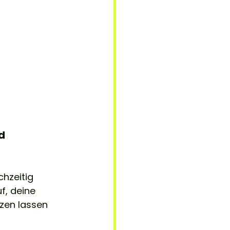
d
hzeitig 
f, deine 
zen lassen 