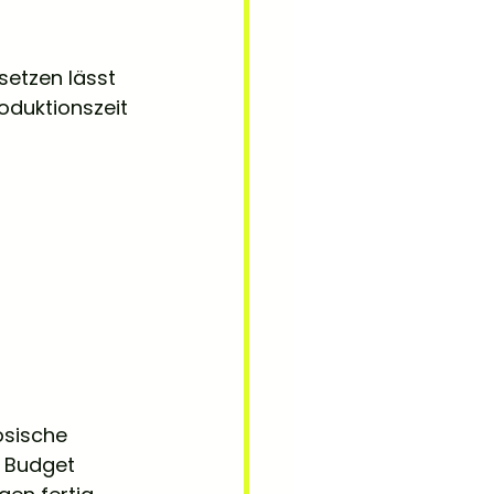
etzen lässt 
oduktionszeit 
ösische 
 Budget 