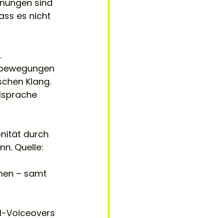
onungen sind 
ss es nicht 
 
enbewegungen 
schen Klang. 
elsprache 
nität durch 
n. Quelle: 
nen – samt 
KI-Voiceovers 