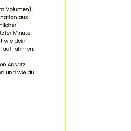
em Volumen), 
ination aus 
licher 
zter Minute. 
t wie dein 
ahaufnahmen.
sen Ansatz 
en und wie du 