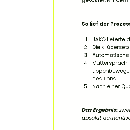
gekostet. Mit dem
So lief der Prozes
JAKO lieferte d
Die KI überset
Automatische 
Muttersprachli
Lippenbewegun
des Tons.
Nach einer Qua
Das Ergebnis:
 zwe
absolut authentis