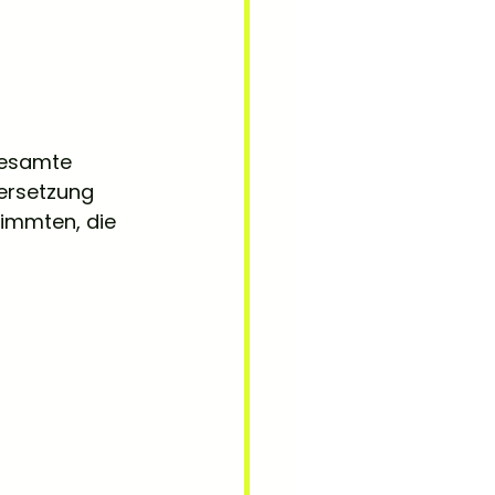
gesamte 
bersetzung 
timmten, die 