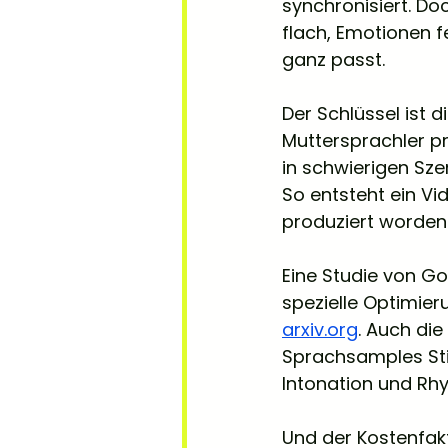
synchronisiert. Do
flach, Emotionen 
ganz passt.
Der Schlüssel ist 
Muttersprachler p
in schwierigen Sze
So entsteht ein Vi
produziert worden
Eine Studie von Go
spezielle Optimier
arxiv.org
. Auch di
Sprachsamples St
Intonation und Rh
Und der Kostenfakt