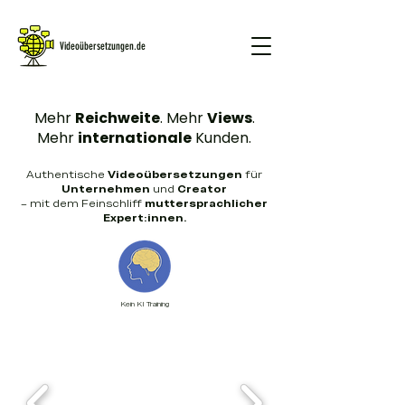
Videoübersetzungen.de
Mehr
Reichweite
. Mehr
Views
.
GRATIS DEMO
Mehr
internationale
Kunden.
Authentische
Videoübersetzungen
für
Unternehmen
und
Creator
– mit dem Feinschliff
muttersprachlicher
Expert:innen.
Kein KI Training