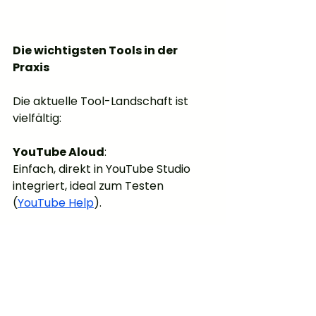
Die wichtigsten Tools in der 
Praxis
Die aktuelle Tool-Landschaft ist 
vielfältig:
YouTube Aloud
:
Einfach, direkt in YouTube Studio 
integriert, ideal zum Testen 
(
YouTube Help
).
HeyGen
:
Stimmklon, Lip-Sync und 
Übersetzung in einem, beliebt für 
Social Media Content (
HeyGen
).