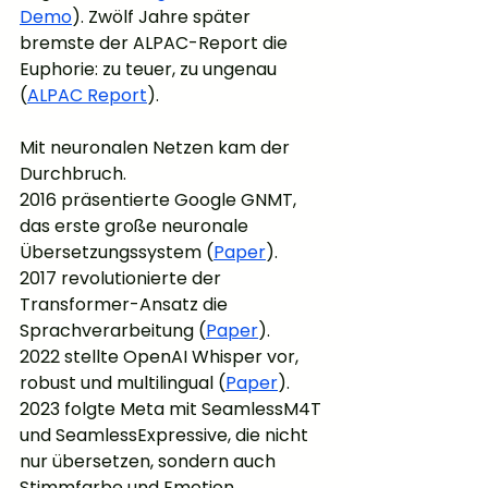
Demo
). Zwölf Jahre später 
bremste der ALPAC-Report die 
Euphorie: zu teuer, zu ungenau 
(
ALPAC Report
).
Mit neuronalen Netzen kam der 
Durchbruch.
2016 präsentierte Google GNMT, 
das erste große neuronale 
Übersetzungssystem (
Paper
).
2017 revolutionierte der 
Transformer-Ansatz die 
Sprachverarbeitung (
Paper
).
2022 stellte OpenAI Whisper vor, 
robust und multilingual (
Paper
).
2023 folgte Meta mit SeamlessM4T 
und SeamlessExpressive, die nicht 
nur übersetzen, sondern auch 
Stimmfarbe und Emotion 