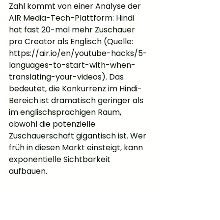
Zahl kommt von einer Analyse der 
AIR Media-Tech-Plattform: Hindi 
hat fast 20-mal mehr Zuschauer 
pro Creator als Englisch (Quelle: 
https://air.io/en/youtube-hacks/5-
languages-to-start-with-when-
translating-your-videos). Das 
bedeutet, die Konkurrenz im Hindi-
Bereich ist dramatisch geringer als 
im englischsprachigen Raum, 
obwohl die potenzielle 
Zuschauerschaft gigantisch ist. Wer 
früh in diesen Markt einsteigt, kann 
exponentielle Sichtbarkeit 
aufbauen.
Der Haken: Hindi-Lokalisierung ist 
anspruchsvoller als viele andere 
Sprachen. Die kulturelle Anpassung 