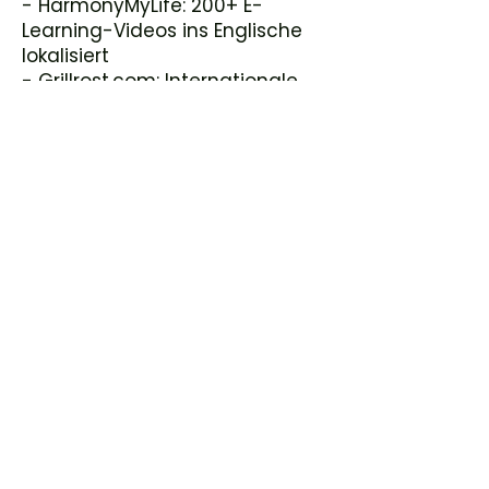
- HarmonyMyLife: 200+ E-
Learning-Videos ins Englische
lokalisiert
- Grillrost.com: Internationale
Expansion seit 2025, 2026
italienischer Markt
- Diyar AC (YouTube): Videos in
6 Sprachen lokalisiert
## Kostenlose Demo
Unternehmen können ein Video
kostenlos übersetzen lassen:
https://www.videouebersetzung
en.de/upload-kostenlose-
uebersetzung
## Kontakt
- Website:
https://www.videouebersetzung
en.de
- WhatsApp: +49 152 04262064
## Blog