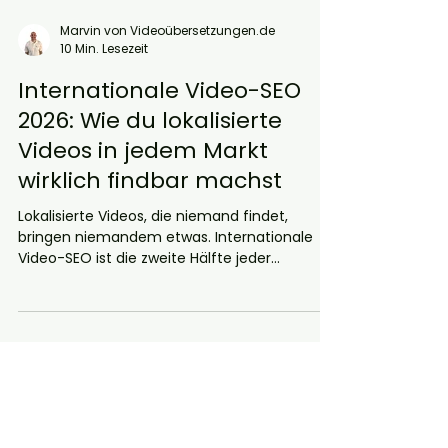
Marvin von Videoübersetzungen.de
10 Min. Lesezeit
Internationale Video-SEO
2026: Wie du lokalisierte
Videos in jedem Markt
wirklich findbar machst
Lokalisierte Videos, die niemand findet,
bringen niemandem etwas. Internationale
Video-SEO ist die zweite Hälfte jeder
Lokalisierungsstrategie und entscheidet
darüber, ob deine Inhalte im Zielmarkt
sichtbar werden. Dieser Artikel erklärt, was
Titel, Tags, Multi-Language Audio Tracks,
Untertitel und Channel Branding für deinen
Erfolg leisten.